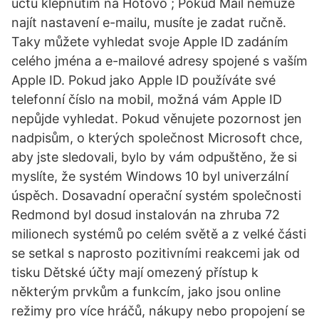
účtu klepnutím na Hotovo ; Pokud Mail nemůže
najít nastavení e-mailu, musíte je zadat ručně.
Taky můžete vyhledat svoje Apple ID zadáním
celého jména a e-mailové adresy spojené s vaším
Apple ID. Pokud jako Apple ID používáte své
telefonní číslo na mobil, možná vám Apple ID
nepůjde vyhledat. Pokud věnujete pozornost jen
nadpisům, o kterých společnost Microsoft chce,
aby jste sledovali, bylo by vám odpuštěno, že si
myslíte, že systém Windows 10 byl univerzální
úspěch. Dosavadní operační systém společnosti
Redmond byl dosud instalován na zhruba 72
milionech systémů po celém světě a z velké části
se setkal s naprosto pozitivními reakcemi jak od
tisku Dětské účty mají omezený přístup k
některým prvkům a funkcím, jako jsou online
režimy pro více hráčů, nákupy nebo propojení se