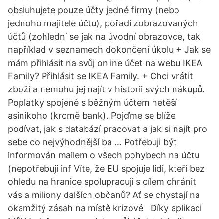
obsluhujete pouze účty jedné firmy (nebo
jednoho majitele účtu), pořadí zobrazovaných
účtů (zohlední se jak na úvodní obrazovce, tak
například v seznamech dokončení úkolu + Jak se
mám přihlásit na svůj online účet na webu IKEA
Family? Přihlásit se IKEA Family. + Chci vrátit
zboží a nemohu jej najít v historii svých nákupů.
Poplatky spojené s běžným účtem netěší
asinikoho (kromě bank). Pojďme se blíže
podívat, jak s databází pracovat a jak si najít pro
sebe co nejvýhodnější ba … Potřebuji být
informován mailem o všech pohybech na účtu
(nepotřebuji inf Víte, že EU spojuje lidi, kteří bez
ohledu na hranice spolupracují s cílem chránit
vás a miliony dalších občanů? Ať se chystají na
okamžitý zásah na místě krizové Díky aplikaci