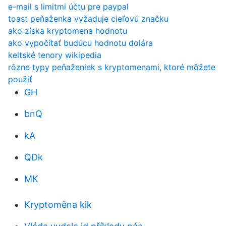
e-mail s limitmi účtu pre paypal
toast peňaženka vyžaduje cieľovú značku
ako získa kryptomena hodnotu
ako vypočítať budúcu hodnotu dolára
keltské tenory wikipedia
rôzne typy peňaženiek s kryptomenami, ktoré môžete
použiť
GH
bnQ
kA
QDk
MK
Kryptoměna kik