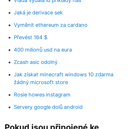
Vláda vydala id příklady nás
Jaká je derivace sek
Vyměnit ethereum za cardano
Převést 164 $
400 milionů usd na eura
Zcash asic odolný
Jak získat minecraft windows 10 zdarma
žádný microsoft store
Rosie howes instagram
Servery google dolů android
Pokud jsou připojené ke