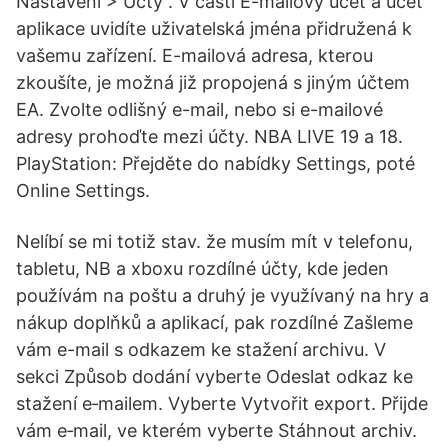
Nastavení > Účty . V části E-mailový účet a účet
aplikace uvidíte uživatelská jména přidružená k
vašemu zařízení. E-mailová adresa, kterou
zkoušíte, je možná již propojená s jiným účtem
EA. Zvolte odlišný e-mail, nebo si e-mailové
adresy prohoďte mezi účty. NBA LIVE 19 a 18.
PlayStation: Přejděte do nabídky Settings, poté
Online Settings.
Nelíbí se mi totiž stav. že musím mít v telefonu,
tabletu, NB a xboxu rozdílné účty, kde jeden
používám na poštu a druhý je využívaný na hry a
nákup doplňků a aplikací, pak rozdílné Zašleme
vám e-mail s odkazem ke stažení archivu. V
sekci Způsob dodání vyberte Odeslat odkaz ke
stažení e‑mailem. Vyberte Vytvořit export. Přijde
vám e‑mail, ve kterém vyberte Stáhnout archiv.