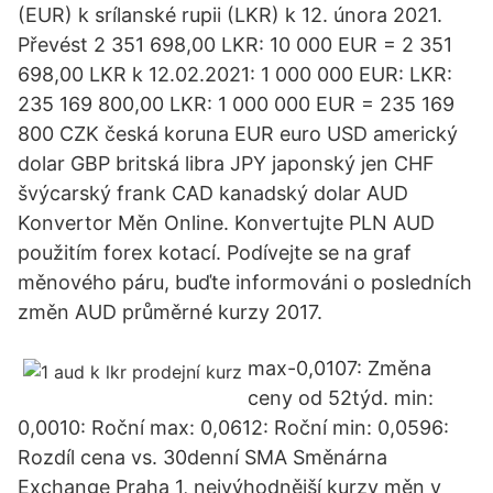
(EUR) k srílanské rupii (LKR) k 12. února 2021.
Převést 2 351 698,00 LKR: 10 000 EUR = 2 351
698,00 LKR k 12.02.2021: 1 000 000 EUR: LKR:
235 169 800,00 LKR: 1 000 000 EUR = 235 169
800 CZK česká koruna EUR euro USD americký
dolar GBP britská libra JPY japonský jen CHF
švýcarský frank CAD kanadský dolar AUD
Konvertor Měn Online. Konvertujte PLN AUD
použitím forex kotací. Podívejte se na graf
měnového páru, buďte informováni o posledních
změn AUD průměrné kurzy 2017.
max-0,0107: Změna
ceny od 52týd. min:
0,0010: Roční max: 0,0612: Roční min: 0,0596:
Rozdíl cena vs. 30denní SMA Směnárna
Exchange Praha 1, nejvýhodnější kurzy měn v