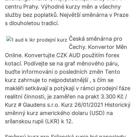
centru Prahy. Výhodné kurzy měn a všechny
služby bez poplatků. Největší směnárna v Praze
s dlouholetou tradicí.
Česká směnárna pro
Čechy. Konvertor Měn
Online. Konvertujte CZK AUD použitím forex
kotací. Podívejte se na graf měnového páru,
buďte informováni o posledních změn Tento
kurz zahrnuje to nejpodstatnější , s čím se
makléři setkávají a potýkají v rámci prodejní fáze
realitní činnosti, je zaměřen na prakt 3.300 Kč /
Kurz # Gaudens s.r.o. Kurz 26/01/2021 Historický
směnný kurz amerického dolaru (USD) na
srílanskou rupii (LKR) k 12.
Směnný kurz pro Srílanská rupie byl naposledy