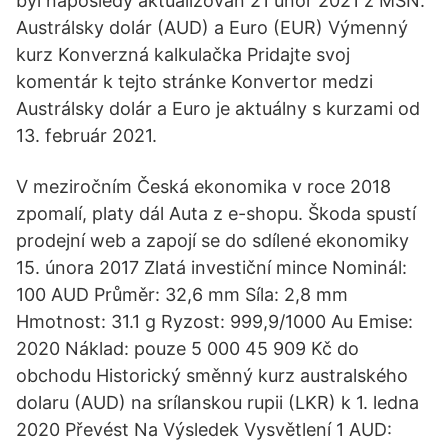
byl naposledy aktualizován 21 únor 2021 z MSN.
Austrálsky dolár (AUD) a Euro (EUR) Výmenný
kurz Konverzná kalkulačka Pridajte svoj
komentár k tejto stránke Konvertor medzi
Austrálsky dolár a Euro je aktuálny s kurzami od
13. február 2021.
V meziročním Česká ekonomika v roce 2018
zpomalí, platy dál Auta z e-shopu. Škoda spustí
prodejní web a zapojí se do sdílené ekonomiky
15. února 2017 Zlatá investiční mince Nominál:
100 AUD Průměr: 32,6 mm Síla: 2,8 mm
Hmotnost: 31.1 g Ryzost: 999,9/1000 Au Emise:
2020 Náklad: pouze 5 000 45 909 Kč do
obchodu Historický směnný kurz australského
dolaru (AUD) na srílanskou rupii (LKR) k 1. ledna
2020 Převést Na Výsledek Vysvětlení 1 AUD: