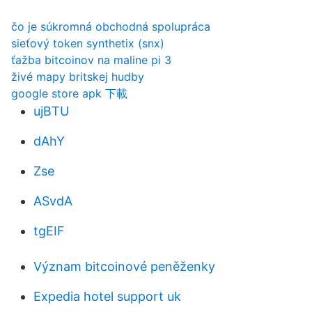
čo je súkromná obchodná spolupráca
sieťový token synthetix (snx)
ťažba bitcoinov na maline pi 3
živé mapy britskej hudby
google store apk 下載
ujBTU
dAhY
Zse
ASvdA
tgEIF
Význam bitcoinové peněženky
Expedia hotel support uk